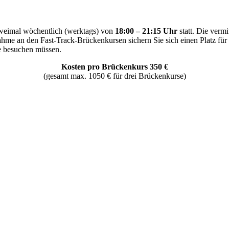
zweimal wöchentlich (werktags) von
18:00 – 21:15 Uhr
statt. Die vermi
nahme an den Fast-Track-Brückenkursen sichern Sie sich einen Platz fü
se besuchen müssen.
Kosten pro Brückenkurs 350 €
(gesamt max. 1050 € für drei Brückenkurse)
 Klausuren Status „bedingt immatrikuliert“.