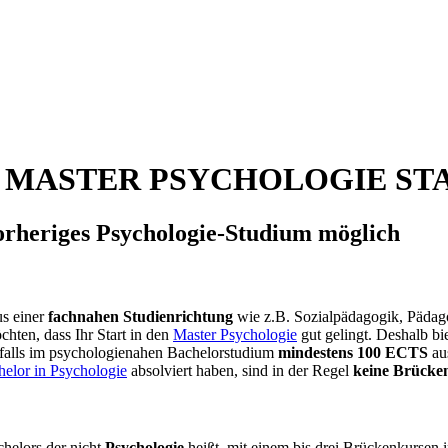
 MASTER PSYCHOLOGIE ST
orheriges Psychologie-Studium möglich
us einer
fachnahen Studienrichtung
wie z.B. Sozialpädagogik, Pädago
hten, dass Ihr Start in den
Master Psychologie
gut gelingt. Deshalb bi
 falls im psychologienahen Bachelorstudium
mindestens 100 ECTS
au
elor in Psychologie
absolviert haben, sind in der Regel
keine Brücke
chelors der nicht
Psychologie
heißt, mit einem bis drei Brückenkursen 