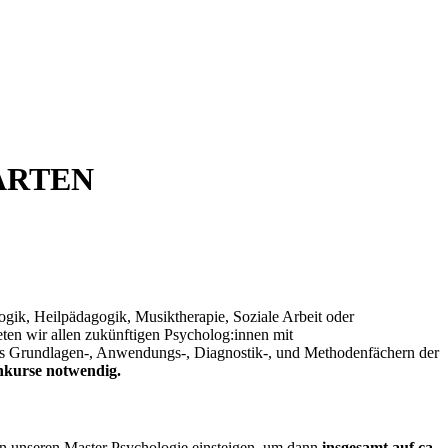
ARTEN
gik, Heilpädagogik, Musiktherapie, Soziale Arbeit oder
eten wir allen zukünftigen Psycholog:innen mit
s Grundlagen-, Anwendungs-, Diagnostik-, und Methodenfächern der
nkurse notwendig.
in unseren Master Psychologie einsteigen, um dann
insgesamt auf ca.