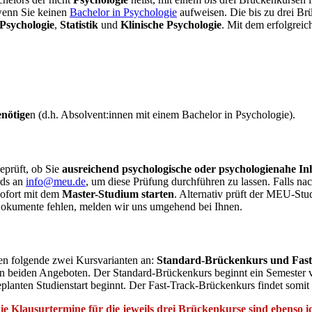
enn Sie keinen
Bachelor in Psychologie
aufweisen. Die bis zu drei Brü
Psychologie
,
Statistik
und
Klinische Psychologie
. Mit dem erfolgreic
enötige
n (d.h. Absolvent:innen mit einem Bachelor in Psychologie).
prüft, ob Sie
ausreichend psychologische oder psychologienahe In
rds an
info@meu.de
, um diese Prüfung durchführen zu lassen. Falls nach
sofort mit dem
Master-Studium starten
. Alternativ prüft der MEU-Stu
 Dokumente fehlen, melden wir uns umgehend bei Ihnen.
en folgende zwei Kursvarianten an:
Standard-Brückenkurs und Fas
n beiden Angeboten. Der Standard-Brückenkurs beginnt ein Semester vor
ten Studienstart beginnt. Der Fast-Track-Brückenkurs findet somit in 
ie
Klausurtermine für die jeweils drei Brückenkurse sind ebenso i