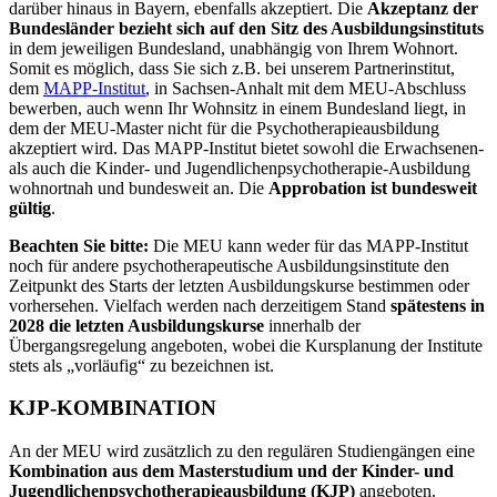
darüber hinaus in Bayern, ebenfalls akzeptiert. Die
Akzeptanz der
Bundesländer bezieht sich auf den Sitz des Ausbildungsinstituts
in dem jeweiligen Bundesland, unabhängig von Ihrem Wohnort.
Somit es möglich, dass Sie sich z.B. bei unserem Partnerinstitut,
dem
MAPP-Institut
, in Sachsen-Anhalt mit dem MEU-Abschluss
bewerben, auch wenn Ihr Wohnsitz in einem Bundesland liegt, in
dem der MEU-Master nicht für die Psychotherapieausbildung
akzeptiert wird. Das MAPP-Institut bietet sowohl die Erwachsenen-
als auch die Kinder- und Jugendlichenpsychotherapie-Ausbildung
wohnortnah und bundesweit an. Die
Approbation ist bundesweit
gültig
.
Beachten Sie bitte:
Die MEU kann weder für das MAPP-Institut
noch für andere psychotherapeutische Ausbildungsinstitute den
Zeitpunkt des Starts der letzten Ausbildungskurse bestimmen oder
vorhersehen. Vielfach werden nach derzeitigem Stand
spätestens in
2028 die letzten Ausbildungskurse
innerhalb der
Übergangsregelung angeboten, wobei die Kursplanung der Institute
stets als „vorläufig“ zu bezeichnen ist.
KJP-KOMBINATION
An der MEU wird zusätzlich zu den regulären Studiengängen eine
Kombination aus dem Masterstudium und der Kinder- und
Jugendlichenpsychotherapieausbildung (KJP)
angeboten.