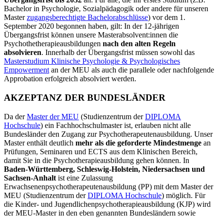
Bachelor in Psychologie, Sozialpädagogik oder andere für unseren
Master
zugangsberechtigte Bachelorabschlüsse
) vor dem 1.
September 2020 begonnen haben, gilt: In der 12-jährigen
Übergangsfrist können unsere Masterabsolvent:innen die
Psychothetherapieausbildungen
nach den alten Regeln
absolvieren
. Innerhalb der Übergangsfrist müssen sowohl das
Masterstudium Klinische Psychologie & Psychologisches
Empowerment
an der MEU als auch die parallele oder nachfolgende
Approbation erfolgreich absolviert werden.
AKZEPTANZ DER BUNDESLÄNDER
Da der
Master der MEU
(Studienzentrum der
DIPLOMA
Hochschule
) ein Fachhochschulmaster ist, erlauben nicht alle
Bundesländer den Zugang zur Psychotherapeutenausbildung. Unser
Master enthält deutlich
mehr als die geforderte Mindestmenge
an
Prüfungen, Seminaren und ECTS aus dem Klinischen Bereich,
damit Sie in die Psychotherapieausbildung gehen können. In
Baden-Württemberg, Schleswig-Holstein, Niedersachsen und
Sachsen-Anhalt
ist eine Zulassung
Erwachsenenpsychotherapeutenausbildung (PP) mit dem Master der
MEU (Studienzentrum der
DIPLOMA Hochschule
) möglich. Für
die Kinder- und Jugendlichenpsychotherapieausbildung (KJP) wird
der MEU-Master in den eben genannten Bundesländern sowie