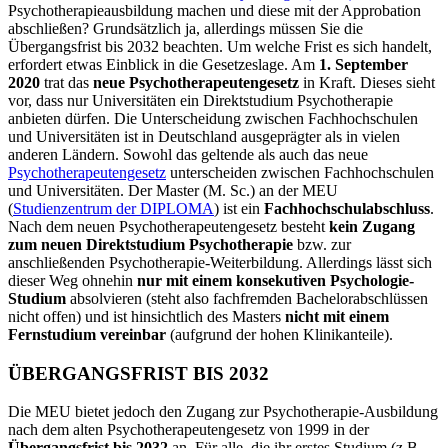
Psychotherapieausbildung machen und diese mit der Approbation
abschließen? Grundsätzlich ja, allerdings müssen Sie die
Übergangsfrist bis 2032 beachten. Um welche Frist es sich handelt,
erfordert etwas Einblick in die Gesetzeslage. Am
1. September
2020
trat das
neue Psychotherapeutengesetz
in Kraft. Dieses sieht
vor, dass nur Universitäten ein Direktstudium Psychotherapie
anbieten dürfen. Die Unterscheidung zwischen Fachhochschulen
und Universitäten ist in Deutschland ausgeprägter als in vielen
anderen Ländern. Sowohl das geltende als auch das neue
Psychotherapeutengesetz
unterscheiden zwischen Fachhochschulen
und Universitäten. Der Master (M. Sc.) an der MEU
(
Studienzentrum der DIPLOMA
) ist ein
Fachhochschulabschluss
.
Nach dem neuen Psychotherapeutengesetz besteht
kein Zugang
zum neuen Direktstudium Psychotherapie
bzw. zur
anschließenden Psychotherapie-Weiterbildung. Allerdings lässt sich
dieser Weg ohnehin
nur mit einem konsekutiven Psychologie-
Studium
absolvieren (steht also fachfremden Bachelorabschlüssen
nicht offen) und ist hinsichtlich des Masters
nicht mit einem
Fernstudium vereinbar
(aufgrund der hohen Klinikanteile).
ÜBERGANGSFRIST BIS 2032
Die MEU bietet jedoch den Zugang zur Psychotherapie-Ausbildung
nach dem alten Psychotherapeutengesetz von 1999 in der
Übergangsfrist bis 2032
an. Für alle, die ihr erstes Studium (z.B.