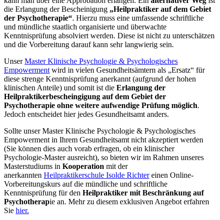
kann man über eine Approbation erlangen. Ein
alternativer Weg
ist
die Erlangung der Bescheinigung
„Heilpraktiker auf dem Gebiet
der Psychotherapie“
. Hierzu muss eine umfassende schriftliche
und mündliche staatlich organisierte und überwachte
Kenntnisprüfung absolviert werden. Diese ist nicht zu unterschätzen
und die Vorbereitung darauf kann sehr langwierig sein.
Unser
Master Klinische Psychologie & Psychologisches
Empowerment
wird in vielen Gesundheitsämtern als „Ersatz“ für
diese strenge Kenntnisprüfung anerkannt (aufgrund der hohen
klinischen Anteile) und somit ist die
Erlangung der
Heilpraktikerbescheingigung auf dem Gebiet der
Psychotherapie ohne weitere aufwendige Prüfung möglich
.
Jedoch entscheidet hier jedes Gesundheitsamt anders.
Sollte unser Master Klinische Psychologie & Psychologisches
Empowerment in Ihrem Gesundheitsamt nicht akzeptiert werden
(Sie können dies auch vorab erfragen, ob ein klinischer
Psychologie-Master ausreicht), so bieten wir im Rahmen unseres
Masterstudiums in
Kooperation
mit der
anerkannten
Heilpraktikerschule Isolde Richter
einen Online-
Vorbereitungskurs auf die mündliche und schriftliche
Kenntnisprüfung für den
Heilpraktiker mit Beschränkung auf
Psychotherap
ie an. Mehr zu diesem exklusiven Angebot erfahren
Sie
hier.