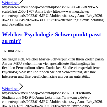
Weiterlesen
https://www.meu.de/wp-content/uploads/2026/06/4B6B6995-2-
scaled.jpg
2560
1707
Anna Leky
https://www.meu.de/wp-
content/uploads/2023/01/MEU-Multiversitaet.svg
Anna Leky
2026-
06-29 10:47:45
2026-06-30 10:57:50
Weiterbildung: Sexualberatung
und Sexualtherapie
Welcher Psychologie-Schwerpunkt passt
zu mir?
16. Juni 2026
Sie fragen sich, welcher Master-Schwerpunkt zu Ihren Zielen passt?
An der MEU stehen Ihnen vier spezialisierte Studiengänge im
flexiblen Fernstudium offen. Entdecken Sie die vier spezialisierten
Psychologie-Master und finden Sie den Schwerpunkt, der Ihre
Interessen und Ihre beruflichen Ziele am besten unterstützt.
Weiterlesen
https://www.meu.de/wp-content/uploads/2023/11/Freiform-
Studium.png
945
945
Anna Leky
https://www.meu.de/wp-
content/uploads/2023/01/MEU-Multiversitaet.svg
Anna Leky
2026-
06-16 14:18:51
2026-06-24 09:07:00
Welcher Psychologie-