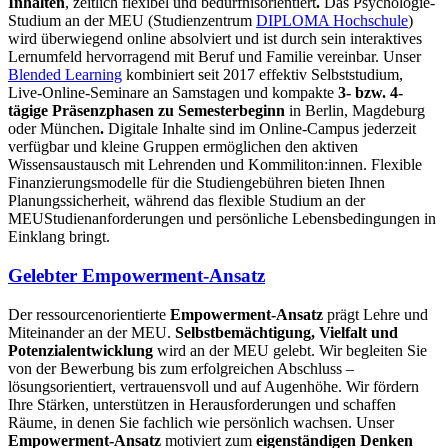
Inhalten
, zeitlich flexibel und bedürfnisorientiert
.
Das Psychologie-
Studium an der MEU (Studienzentrum
DIPLOMA Hochschule
)
wird überwiegend online absolviert und ist durch sein interaktives
Lernumfeld hervorragend mit Beruf und Familie vereinbar. Unser
Blended Learning
kombiniert seit 2017 effektiv Selbststudium,
Live-Online-Seminare an Samstagen und kompakte
3- bzw. 4-
tägige
Präsenzphasen zu Semesterbeginn
in Berlin, Magdeburg
oder München
.
Digitale Inhalte sind im Online-Campus jederzeit
verfügbar und kleine Gruppen ermöglichen den aktiven
Wissensaustausch mit Lehrenden und Kommiliton:innen. Flexible
Finanzierungsmodelle für die Studiengebühren bieten Ihnen
Planungssicherheit, während das flexible Studium an der
MEUStudienanforderungen und persönliche Lebensbedingungen in
Einklang bringt.
Gelebter Empowerment-Ansatz
Der ressourcenorientierte
Empowerment-Ansatz
prägt Lehre und
Miteinander an der MEU.
Selbstbemächtigung, Vielfalt und
Potenzialentwicklung
wird an der MEU gelebt. Wir begleiten Sie
von der Bewerbung bis zum erfolgreichen Abschluss –
lösungsorientiert, vertrauensvoll und auf Augenhöhe. Wir fördern
Ihre Stärken, unterstützen in Herausforderungen und schaffen
Räume, in denen Sie fachlich wie persönlich wachsen. Unser
Empowerment-Ansatz
motiviert zum
eigenständigen Denken