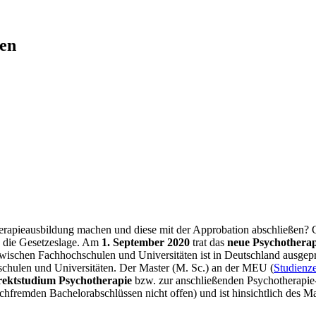
ven
rapieausbildung machen und diese mit der Approbation abschließen? Gr
in die Gesetzeslage. Am
1. September 2020
trat das
neue Psychotherap
ischen Fachhochschulen und Universitäten ist in Deutschland ausgeprä
chulen und Universitäten. Der Master (M. Sc.) an der MEU (
Studien
ektstudium Psychotherapie
bzw. zur anschließenden Psychotherapie-
achfremden Bachelorabschlüssen nicht offen) und ist hinsichtlich des M