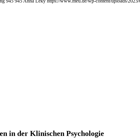
png
945
945
Anna Leky
https://www.meu.de/wp-content/uploads/2023/
en in der Klinischen Psychologie