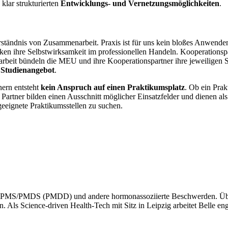
lar strukturierten
Entwicklungs- und Vernetzungsmöglichkeiten
.
rständnis von Zusammenarbeit. Praxis ist für uns kein bloßes Anwende
ärken ihre Selbstwirksamkeit im professionellen Handeln. Kooperationspa
it bündeln die MEU und ihre Kooperationspartner ihre jeweiligen Stä
n Studienangebot
.
ern entsteht
kein Anspruch auf einen Praktikumsplatz
. Ob ein Prak
n Partner bilden einen Ausschnitt möglicher Einsatzfelder und dienen al
 geeignete Praktikumsstellen zu suchen.
für PMS/PMDS (PMDD) und andere hormonassoziierte Beschwerden. Üb
zen. Als Science-driven Health-Tech mit Sitz in Leipzig arbeitet Belle