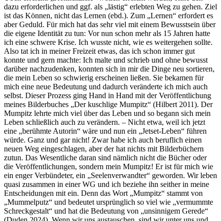
dazu erforderlichen und ggf. als „lästig“ erlebten Weg zu gehen. Ziel
ist das Können, nicht das Lernen (ebd.). Zum „Lernen“ erfordert es
aber Geduld. Für mich hat das sehr viel mit einem Bewusstsein über
die eigene Identität zu tun: Vor nun schon mehr als 15 Jahren hatte
ich eine schwere Krise. Ich wusste nicht, wie es weitergehen sollte.
Also tat ich in meiner Freizeit etwas, das ich schon immer gut
konnte und gern machte: Ich malte und schrieb und ohne bewusst
darüber nachzudenken, konnten sich in mir die Dinge neu sortieren,
die mein Leben so schwierig erscheinen ließen. Sie bekamen für
mich eine neue Bedeutung und dadurch veränderte ich mich auch
selbst. Dieser Prozess ging Hand in Hand mit der Veröffentlichung
meines Bilderbuches „Der kuschlige Mumpitz“ (Hilbert 2011). Der
Mumpitz lehrte mich viel über das Leben und so begann sich mein
Leben schließlich auch zu verändern. – Nicht etwa, weil ich jetzt
eine „berühmte Autorin“ wäre und nun ein „Jetset-Leben“ führen
würde. Ganz und gar nicht! Zwar habe ich auch beruflich einen
neuen Weg eingeschlagen, aber der hat nichts mit Bilderbüchern
zutun. Das Wesentliche daran sind nämlich nicht die Bücher oder
die Veröffentlichungen, sondern mein Mumpitz! Er ist für mich wie
ein enger Verbündeter, ein „Seelenverwandter“ geworden. Wir leben
quasi zusammen in einer WG und ich beziehe ihn seither in meine
Entscheidungen mit ein. Denn das Wort „Mumpitz“ stammt von
„Mummelputz“ und bedeutet ursprünglich so viel wie „vermummte
Schreckgestalt“ und hat die Bedeutung von „unsinnigem Gerede“
(Duden 2024). Wenn wir uns austauschen, sind wir unter uns und