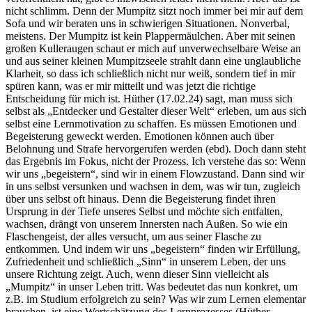
nicht schlimm. Denn der Mumpitz sitzt noch immer bei mir auf dem
Sofa und wir beraten uns in schwierigen Situationen. Nonverbal,
meistens. Der Mumpitz ist kein Plappermäulchen. Aber mit seinen
großen Kulleraugen schaut er mich auf unverwechselbare Weise an
und aus seiner kleinen Mumpitzseele strahlt dann eine unglaubliche
Klarheit, so dass ich schließlich nicht nur weiß, sondern tief in mir
spüren kann, was er mir mitteilt und was jetzt die richtige
Entscheidung für mich ist. Hüther (17.02.24) sagt, man muss sich
selbst als „Entdecker und Gestalter dieser Welt“ erleben, um aus sich
selbst eine Lernmotivation zu schaffen. Es müssen Emotionen und
Begeisterung geweckt werden. Emotionen können auch über
Belohnung und Strafe hervorgerufen werden (ebd). Doch dann steht
das Ergebnis im Fokus, nicht der Prozess. Ich verstehe das so: Wenn
wir uns „begeistern“, sind wir in einem Flowzustand. Dann sind wir
in uns selbst versunken und wachsen in dem, was wir tun, zugleich
über uns selbst oft hinaus. Denn die Begeisterung findet ihren
Ursprung in der Tiefe unseres Selbst und möchte sich entfalten,
wachsen, drängt von unserem Innersten nach Außen. So wie ein
Flaschengeist, der alles versucht, um aus seiner Flasche zu
entkommen. Und indem wir uns „begeistern“ finden wir Erfüllung,
Zufriedenheit und schließlich „Sinn“ in unserem Leben, der uns
unsere Richtung zeigt. Auch, wenn dieser Sinn vielleicht als
„Mumpitz“ in unser Leben tritt. Was bedeutet das nun konkret, um
z.B. im Studium erfolgreich zu sein? Was wir zum Lernen elementar
brauchen, ist eine Wertschätzung des Lernprozesses (Hüther