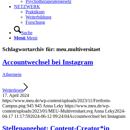
Psychotherapeutengesetz
NETZWERK
Praktikum
Weiterbildung
Forschung
Suche
Menü
Menü
Schlagwortarchiv für:
meu.multiversitaet
Accountwechsel bei Instagram
Allgemein
Weiterlesen
17. April 2024
https://www.meu.de/wp-content/uploads/2023/11/Freiform-
Campus.png
945
945
Anna Leky
https://www.meu.de/wp-
content/uploads/2023/01/MEU-Multiversitaet.svg
Anna Leky
2024-
04-17 11:17:59
2024-06-12 09:24:04
Accountwechsel bei Instagram
Stellenangebot: Content-Creator*in