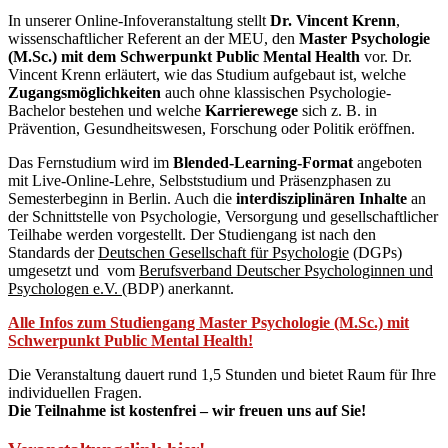
In unserer Online-Infoveranstaltung stellt
Dr. Vincent Krenn
,
wissenschaftlicher Referent an der MEU, den
Master Psychologie
(M.Sc.) mit dem Schwerpunkt Public Mental Health
vor. Dr.
Vincent Krenn erläutert, wie das Studium aufgebaut ist, welche
Zugangsmöglichkeiten
auch ohne klassischen Psychologie-
Bachelor bestehen und welche
Karrierewege
sich z. B. in
Prävention, Gesundheitswesen, Forschung oder Politik eröffnen.
Das Fernstudium wird im
Blended-Learning-Format
angeboten
mit Live-Online-Lehre, Selbststudium und Präsenzphasen zu
Semesterbeginn in Berlin. Auch die
interdisziplinären Inhalte
an
der Schnittstelle von Psychologie, Versorgung und gesellschaftlicher
Teilhabe werden vorgestellt. Der Studiengang ist nach den
Standards der
Deutschen Gesellschaft für Psychologie
(DGPs)
umgesetzt und vom
Berufsverband Deutscher Psychologinnen und
Psychologen e.V.
(BDP)
anerkannt.
Alle Infos zum Studiengang Master Psychologie (M.Sc.) mit
Schwerpunkt Public Mental Health!
Die Veranstaltung dauert rund 1,5 Stunden und bietet Raum für Ihre
individuellen Fragen.
Die Teilnahme ist kostenfrei – wir freuen uns auf Sie!