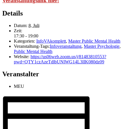
Veranstaltungslink hier!
Details
Datum:
8. Juli
Zeit:
17:30 - 19:00
Kategorien:
InfoVAkomplett
,
Master Public Mental Health
Veranstaltung-Tags:
Infoveranstaltung
,
Master Psychologie
,
Public Mental Health
Website:
https://us06web.zoom.us/j/81483810553?
pwd=QTY1czAzeTdlbUNlWG14L3lIK080dz09
Veranstalter
MEU