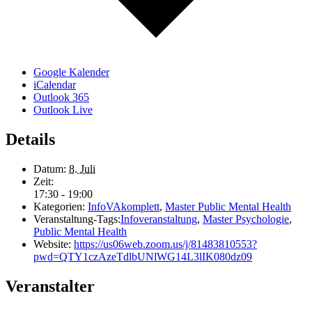
Google Kalender
iCalendar
Outlook 365
Outlook Live
Details
Datum:
8. Juli
Zeit:
17:30 - 19:00
Kategorien:
InfoVAkomplett
,
Master Public Mental Health
Veranstaltung-Tags:
Infoveranstaltung
,
Master Psychologie
,
Public Mental Health
Website:
https://us06web.zoom.us/j/81483810553?
pwd=QTY1czAzeTdlbUNlWG14L3lIK080dz09
Veranstalter