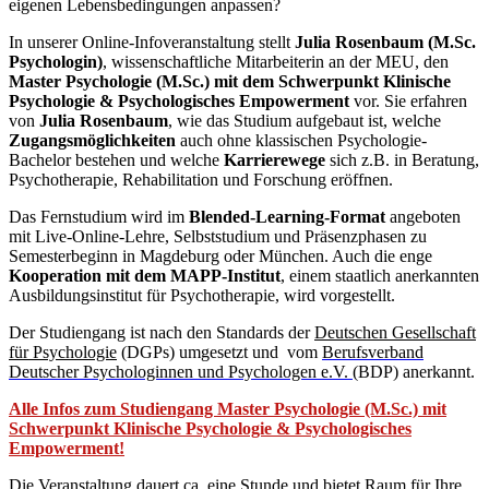
eigenen Lebensbedingungen anpassen?
In unserer Online-Infoveranstaltung stellt
Julia Rosenbaum (M.Sc.
Psychologin)
, wissenschaftliche Mitarbeiterin an der MEU, den
Master Psychologie (M.Sc.) mit dem Schwerpunkt Klinische
Psychologie & Psychologisches Empowerment
vor. Sie erfahren
von
Julia Rosenbaum
, wie das Studium aufgebaut ist, welche
Zugangsmöglichkeiten
auch ohne klassischen Psychologie-
Bachelor bestehen und welche
Karrierewege
sich z.B. in Beratung,
Psychotherapie, Rehabilitation und Forschung eröffnen.
Das Fernstudium wird im
Blended-Learning-Format
angeboten
mit Live-Online-Lehre, Selbststudium und Präsenzphasen zu
Semesterbeginn in Magdeburg oder München. Auch die enge
Kooperation mit dem MAPP-Institut
, einem staatlich anerkannten
Ausbildungsinstitut für Psychotherapie, wird vorgestellt.
Der Studiengang ist nach den Standards der
Deutschen Gesellschaft
für Psychologie
(DGPs) umgesetzt und vom
Berufsverband
Deutscher Psychologinnen und Psychologen e.V.
(BDP) anerkannt.
Alle Infos zum Studiengang Master Psychologie (M.Sc.) mit
Schwerpunkt Klinische Psychologie & Psychologisches
Empowerment!
Die Veranstaltung dauert ca. eine Stunde und bietet Raum für Ihre