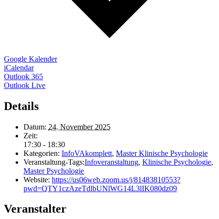
Google Kalender
iCalendar
Outlook 365
Outlook Live
Details
Datum:
24. November 2025
Zeit:
17:30 - 18:30
Kategorien:
InfoVAkomplett
,
Master Klinische Psychologie
Veranstaltung-Tags:
Infoveranstaltung
,
Klinische Psychologie
,
Master Psychologie
Website:
https://us06web.zoom.us/j/81483810553?
pwd=QTY1czAzeTdlbUNlWG14L3lIK080dz09
Veranstalter